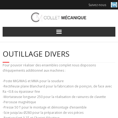
Skip
Suivez-nous
to
content
OUTILLAGE DIVERS
Pour pouvoir réaliser des ensembles complet nous disposons
d’équipements additionnel aux machines :
-Poste MIG/MAG et MMA pour la soudure
-Rectifieuse plane Blanchard pour la fabrication de poinçon, de face avec
Ra <0.8 ou épaisseur fine
-Mortaiseuse longueur 250 pour la réalisation de rainures de clavette
-Perceuse magnétique
-Presse 50 T pour le montage et démontage d’ensemble
-Scie jusqu’au Ø280 pour la préparation de vos pièces
-Pont roulant 3.2T et Chariot élévateur