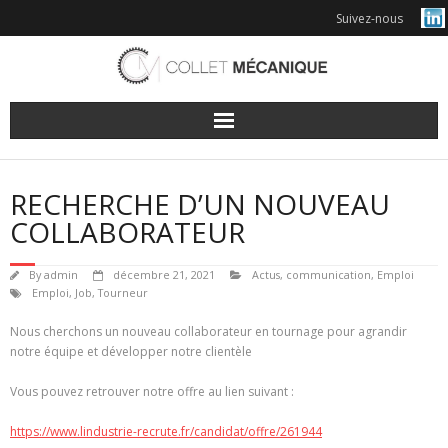
Skip
Suivez-nous
to
content
RECHERCHE D’UN NOUVEAU
COLLABORATEUR
By
admin
décembre 21, 2021
Actus
,
communication
,
Emploi
Emploi
,
Job
,
Tourneur
Nous cherchons un nouveau collaborateur en tournage pour agrandir
notre équipe et développer notre clientèle
Vous pouvez retrouver notre offre au lien suivant :
https://www.lindustrie-recrute.fr/candidat/offre/261944