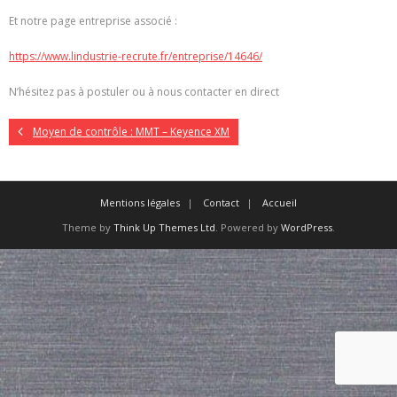
Et notre page entreprise associé :
https://www.lindustrie-recrute.fr/entreprise/14646/
N’hésitez pas à postuler ou à nous contacter en direct
Moyen de contrôle : MMT – Keyence XM
Mentions légales
Contact
Accueil
Theme by
Think Up Themes Ltd
. Powered by
WordPress
.