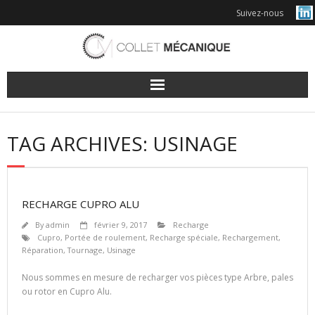
Skip
Suivez-nous
to
content
TAG ARCHIVES: USINAGE
RECHARGE CUPRO ALU
By
admin
février 9, 2017
Recharge
Cupro
,
Portée de roulement
,
Recharge spéciale
,
Rechargement
,
Réparation
,
Tournage
,
Usinage
Nous sommes en mesure de recharger vos pièces type Arbre, pales
ou rotor en Cupro Alu.